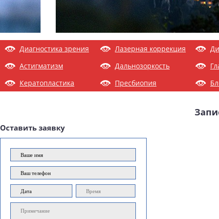
Диагностика зрения
Лазерная коррекция
Ди
Астигматизм
Дальнозоркость
Гл
Кератопластика
Пресбиопия
Бл
Запи
Оставить заявку