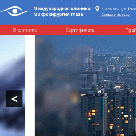
Международная клиника
г. Алматы, ул. Толе
Микрохирургия глаза
Схема проезда
О клинике
Сертификаты
Прай
Вы здесь:
Международная клин
<
Проб